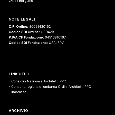
24121 Bergamo
NOTE LEGALI
C.F. Ordine:
80021430162
Codice SDI Ordine:
UFD42B
P.IVA CF Fondazione:
04516810167
Codice SDI Fondazione:
USAL8PV
LINK UTILI
- Consiglio Nazionale Architetti PPC
- Consulta regionale lombarda Ordini Architetti PPC
- Inarcassa
ARCHIVIO