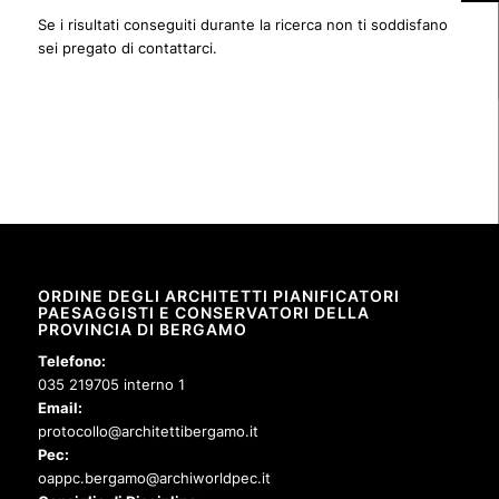
Se i risultati conseguiti durante la ricerca non ti soddisfano
sei pregato di contattarci.
ORDINE DEGLI ARCHITETTI PIANIFICATORI
PAESAGGISTI E CONSERVATORI DELLA
PROVINCIA DI BERGAMO
Telefono:
035 219705 interno 1
Email:
protocollo@architettibergamo.it
Pec:
oappc.bergamo@archiworldpec.it