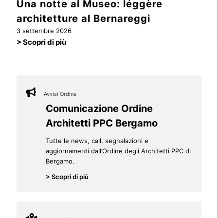
Una notte al Museo: léggère
architetture al Bernareggi
> Scopri di più
> Scopri di più
3 settembre 2026
> Scopri di più
> Scopri di più
> Scopri di più
> Scopri di più
> Scopri di più
> Scopri di più
> Scopri di più
> Scopri di più
> Scopri di più
> Scopri di più
> Scopri di più
> Scopri di più
> Scopri di più
> Scopri di più
> Scopri di più
Avvisi Ordine
Comunicazione Ordine
Architetti PPC Bergamo
Tutte le news, call, segnalazioni e
aggiornamenti dall’Ordine degli Architetti PPC di
Bergamo.
> Scopri di più