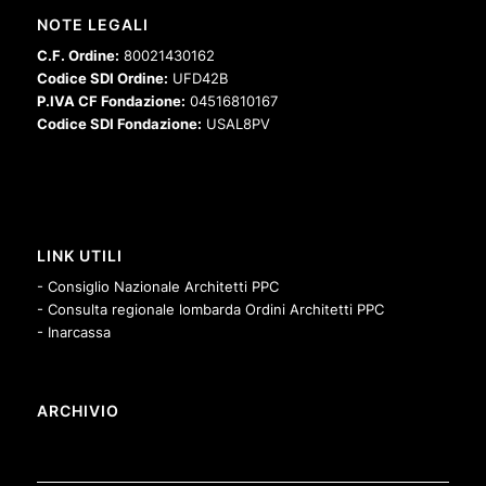
NOTE LEGALI
C.F. Ordine:
80021430162
Codice SDI Ordine:
UFD42B
P.IVA CF Fondazione:
04516810167
Codice SDI Fondazione:
USAL8PV
LINK UTILI
- Consiglio Nazionale Architetti PPC
- Consulta regionale lombarda Ordini Architetti PPC
- Inarcassa
ARCHIVIO