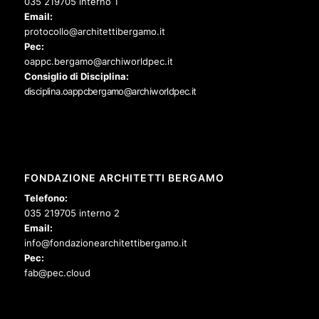
035 219705 interno 1
Email:
protocollo@architettibergamo.it
Pec:
oappc.bergamo@archiworldpec.it
Consiglio di Disciplina:
disciplina.oappcbergamo@archiworldpec.it
FONDAZIONE ARCHITETTI BERGAMO
Telefono:
035 219705 interno 2
Email:
info@fondazionearchitettibergamo.it
Pec:
fab@pec.cloud