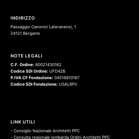
INDIRIZZO
Passaggio Canonici Lateranensi, 1
24121 Bergamo
NOTE LEGALI
C.F. Ordine:
80021430162
Codice SDI Ordine:
UFD42B
P.IVA CF Fondazione:
04516810167
Codice SDI Fondazione:
USAL8PV
LINK UTILI
- Consiglio Nazionale Architetti PPC
- Consulta regionale lombarda Ordini Architetti PPC