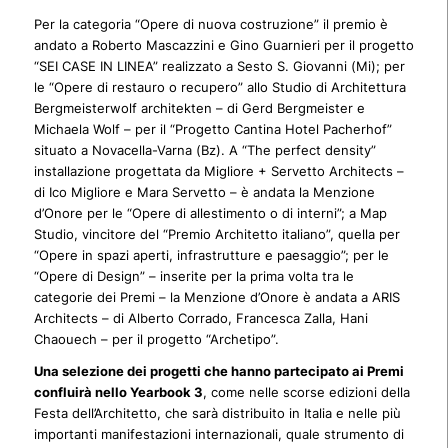
Per la categoria “Opere di nuova costruzione” il premio è
andato a Roberto Mascazzini e Gino Guarnieri per il progetto
“SEI CASE IN LINEA” realizzato a Sesto S. Giovanni (Mi); per
le “Opere di restauro o recupero” allo Studio di Architettura
Bergmeisterwolf architekten – di Gerd Bergmeister e
Michaela Wolf – per il “Progetto Cantina Hotel Pacherhof”
situato a Novacella-Varna (Bz). A “The perfect density”
installazione progettata da Migliore + Servetto Architects –
di Ico Migliore e Mara Servetto – è andata la Menzione
d’Onore per le “Opere di allestimento o di interni”; a Map
Studio, vincitore del “Premio Architetto italiano”, quella per
“Opere in spazi aperti, infrastrutture e paesaggio”; per le
“Opere di Design” – inserite per la prima volta tra le
categorie dei Premi – la Menzione d’Onore è andata a ARIS
Architects – di Alberto Corrado, Francesca Zalla, Hani
Chaouech – per il progetto “Archetipo”.
Una selezione dei progetti che hanno partecipato ai Premi
confluirà nello Yearbook 3
, come nelle scorse edizioni della
Festa dell’Architetto, che sarà distribuito in Italia e nelle più
importanti manifestazioni internazionali, quale strumento di