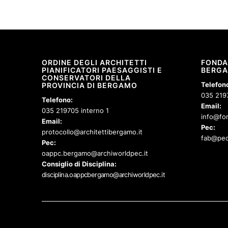
ORDINE DEGLI ARCHITETTI
FONDA
PIANIFICATORI PAESAGGISTI E
BERG
CONSERVATORI DELLA
Telefon
PROVINCIA DI BERGAMO
035 219
Telefono:
Email:
035 219705 interno 1
info@fon
Email:
Pec:
protocollo@architettibergamo.it
fab@pec
Pec:
oappc.bergamo@archiworldpec.it
Consiglio di Disciplina:
disciplina.oappcbergamo@archiworldpec.it