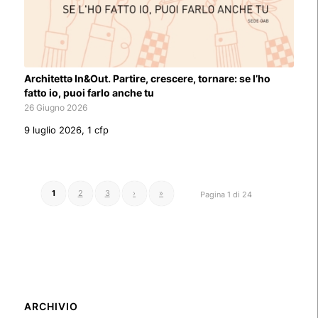
Architettə In&Out. Partire, crescere, tornare: se l’ho
fatto io, puoi farlo anche tu
26 Giugno 2026
9 luglio 2026, 1 cfp
1
2
3
›
»
Pagina 1 di 24
ARCHIVIO