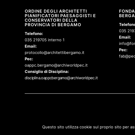
ORDINE DEGLI ARCHITETTI
FONDA
PIANIFICATORI PAESAGGISTI E
BERG
CONSERVATORI DELLA
Telefon
PROVINCIA DI BERGAMO
035 219
Telefono:
Email:
035 219705 interno 1
info@fon
Email:
Pec:
protocollo@architettibergamo.it
fab@pec
Pec:
oappc.bergamo@archiworldpec.it
Consiglio di Disciplina:
disciplina.oappcbergamo@archiworldpec.it
Questo sito utilizza cookie sul proprio sito per as
© Copyr