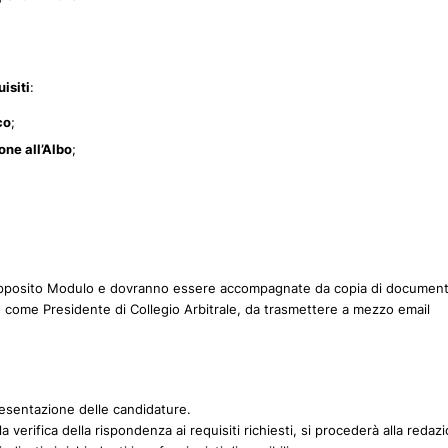
uisiti
:
co
;
one all’Albo
;
pposito Modulo e dovranno essere accompagnate da copia di document
ro o come Presidente di Collegio Arbitrale, da trasmettere a mezzo email
resentazione delle candidature.
 verifica della rispondenza ai requisiti richiesti, si procederà alla redaz