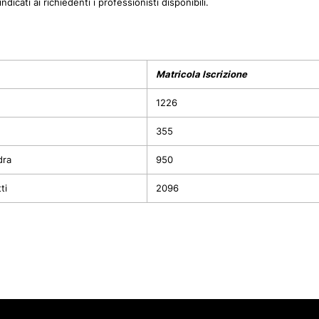
ndicati ai richiedenti i professionisti disponibili.
Matricola Iscrizione
1226
355
dra
950
ti
2096