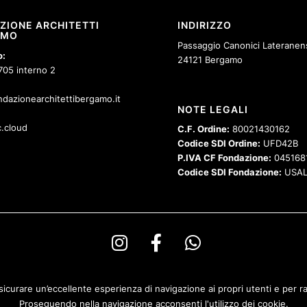
ZIONE ARCHITETTI
INDIRIZZO
AMO
Passaggio Canonici Lateranens
o:
24121 Bergamo
705 interno 2
dazionearchitettibergamo.it
NOTE LEGALI
.cloud
C.F. Ordine:
80021430162
Codice SDI Ordine:
UFD42B
P.IVA CF Fondazione:
045168
Codice SDI Fondazione:
USAL
sicurare un’eccellente esperienza di navigazione ai propri utenti e per rac
ight Ordine degli Architetti PPeC della Provincia di Bergamo e Fondazione Architetti
Proseguendo nella navigazione acconsenti l'utilizzo dei cookie.