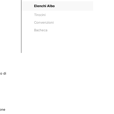
Elenchi Albo
Tirocini
Convenzioni
Bacheca
o di
ione