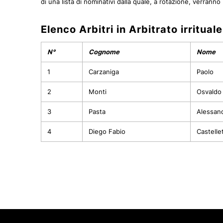
di una lista di nominativi dalla quale, a rotazione, verranno i
Elenco Arbitri in Arbitrato irrituale
N°
Cognome
Nome
1
Carzaniga
Paolo
2
Monti
Osvaldo
3
Pasta
Alessan
4
Diego Fabio
Castellet