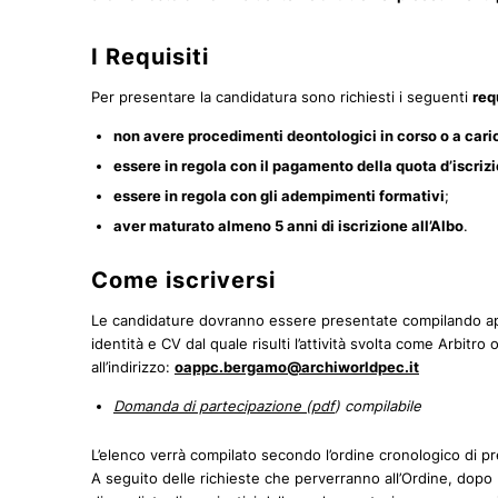
I Requisiti
Per presentare la candidatura sono richiesti i seguenti
req
non avere procedimenti deontologici in corso o a cari
essere in regola con il pagamento della quota d’iscrizi
essere in regola con gli adempimenti formativi
;
aver maturato almeno 5 anni di iscrizione all’Albo
.
Come iscriversi
Le candidature dovranno essere presentate compilando a
identità e CV dal quale risulti l’attività svolta come Arbit
all’indirizzo:
oappc.bergamo@archiworldpec.it
Domanda di partecipazione (pdf
) compilabile
L’elenco verrà compilato secondo l’ordine cronologico di p
A seguito delle richieste che perverranno all’Ordine, dopo la