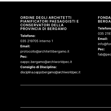
ORDINE DEGLI ARCHITETTI
FONDA
PIANIFICATORI PAESAGGISTI E
BERG
CONSERVATORI DELLA
Telefon
PROVINCIA DI BERGAMO
035 219
Telefono:
Email:
035 219705 interno 1
info@fon
Email:
Pec:
protocollo@architettibergamo.it
fab@pec
Pec:
oappc.bergamo@archiworldpec.it
Consiglio di Disciplina:
disciplina.oappcbergamo@archiworldpec.it