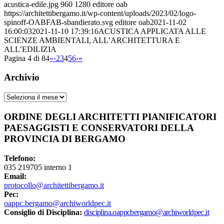
acustica-edile.jpg
960
1280
editore oab
https://architettibergamo.it/wp-content/uploads/2023/02/logo-
spinoff-OABFAB-sbandierato.svg
editore oab
2021-11-02
16:00:03
2021-11-10 17:39:16
ACUSTICA APPLICATA ALLE
SCIENZE AMBIENTALI, ALL’ARCHITETTURA E
ALL’EDILIZIA
Pagina 4 di 84
«
‹
2
3
4
5
6
›
»
Archivio
Archivio
ORDINE DEGLI ARCHITETTI PIANIFICATORI
PAESAGGISTI E CONSERVATORI DELLA
PROVINCIA DI BERGAMO
Telefono:
035 219705 interno 1
Email:
protocollo@architettibergamo.it
Pec:
oappc.bergamo@archiworldpec.it
Consiglio di Disciplina:
disciplina.oappcbergamo@archiworldpec.it