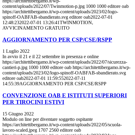
https://architettibergamo.it/wp-
content/uploads/2022/07/Twinmotion-p.jpg
1000
1000
editore oab
https://architettibergamo.it/wp-content/uploads/2023/02/logo-
spinoff-OABFAB-sbandierato.svg
editore oab
2022-07-01
12:48:23
2022-07-01 13:26:41
TWINMOTION,
AVVICINAMENTO GRATUITO
AGGIORNAMENTO PER CSP/CSE/RSPP
1 Luglio 2022
In avvio il 21 e il 22 settembre in presenza e online
https://architettibergamo.it/wp-content/uploads/2022/07/sicurezza-
cantieri-p.jpg
1000
1000
editore oab
https://architettibergamo.it/wp-
content/uploads/2023/02/logo-spinoff-OABFAB-sbandierato.svg
editore oab
2022-07-01 11:59:55
2022-07-11
14:55:39
AGGIORNAMENTO PER CSP/CSE/RSPP
CONVENZIONE OAB E ISTITUTI SUPERIORI
PER TIROCINI ESTIVI
15 Giugno 2022
Modulo on line per diventare soggetto ospitante
https://architettibergamo.it/wp-content/uploads/2022/05/scuola-
lavoro-scaled.jpeg
1707
2560
editore oab