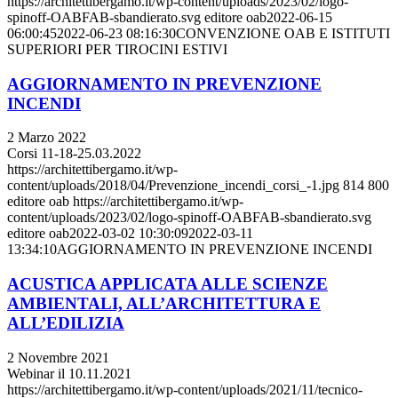
https://architettibergamo.it/wp-content/uploads/2023/02/logo-
spinoff-OABFAB-sbandierato.svg
editore oab
2022-06-15
06:00:45
2022-06-23 08:16:30
CONVENZIONE OAB E ISTITUTI
SUPERIORI PER TIROCINI ESTIVI
AGGIORNAMENTO IN PREVENZIONE
INCENDI
2 Marzo 2022
Corsi 11-18-25.03.2022
https://architettibergamo.it/wp-
content/uploads/2018/04/Prevenzione_incendi_corsi_-1.jpg
814
800
editore oab
https://architettibergamo.it/wp-
content/uploads/2023/02/logo-spinoff-OABFAB-sbandierato.svg
editore oab
2022-03-02 10:30:09
2022-03-11
13:34:10
AGGIORNAMENTO IN PREVENZIONE INCENDI
ACUSTICA APPLICATA ALLE SCIENZE
AMBIENTALI, ALL’ARCHITETTURA E
ALL’EDILIZIA
2 Novembre 2021
Webinar il 10.11.2021
https://architettibergamo.it/wp-content/uploads/2021/11/tecnico-