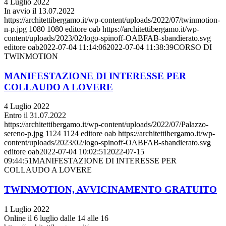
4 Luglio 2022
In avvio il 13.07.2022
https://architettibergamo.it/wp-content/uploads/2022/07/twinmotion-
n-p.jpg
1080
1080
editore oab
https://architettibergamo.it/wp-
content/uploads/2023/02/logo-spinoff-OABFAB-sbandierato.svg
editore oab
2022-07-04 11:14:06
2022-07-04 11:38:39
CORSO DI
TWINMOTION
MANIFESTAZIONE DI INTERESSE PER
COLLAUDO A LOVERE
4 Luglio 2022
Entro il 31.07.2022
https://architettibergamo.it/wp-content/uploads/2022/07/Palazzo-
sereno-p.jpg
1124
1124
editore oab
https://architettibergamo.it/wp-
content/uploads/2023/02/logo-spinoff-OABFAB-sbandierato.svg
editore oab
2022-07-04 10:02:51
2022-07-15
09:44:51
MANIFESTAZIONE DI INTERESSE PER
COLLAUDO A LOVERE
TWINMOTION, AVVICINAMENTO GRATUITO
1 Luglio 2022
Online il 6 luglio dalle 14 alle 16