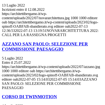
13 Luglio 2022
Iscrizioni entro il 12.08.2022
https://architettibergamo.it/wp-
content/uploads/2022/07/novararchitettura.jpg
1000
1000
editore
oab
https://architettibergamo.it/wp-content/uploads/2023/02/logo-
spinoff-OABFAB-sbandierato.svg
editore oab
2022-07-13
12:36:53
2022-07-13 13:19:51
NOVARARCHITETTURA 2022:
CALL PER LA RASSEGNA PROGETTI
AZZANO SAN PAOLO: SELEZIONE PER
COMMISSIONE PAESAGGIO
5 Luglio 2022
Entro il 25.07.2022
https://architettibergamo.it/wp-content/uploads/2022/07/azzano.jpg
1000
1000
editore oab
https://architettibergamo.it/wp-
content/uploads/2023/02/logo-spinoff-OABFAB-sbandierato.svg
editore oab
2022-07-05 15:14:03
2022-07-05 15:14:03
AZZANO
SAN PAOLO: SELEZIONE PER COMMISSIONE
PAESAGGIO
CORSO DI TWINMOTION