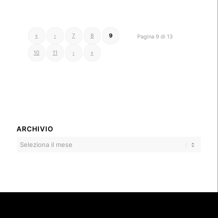
«
‹
7
8
9
Pagina 9 di 13
10
11
›
»
ARCHIVIO