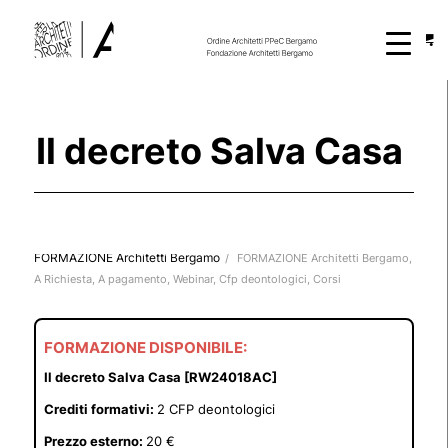
Il decreto Salva Casa
FORMAZIONE Architetti Bergamo
/
FORMAZIONE Architetti Bergamo
,
A Richiesta
,
A pagamento
,
Webinar
,
Cfp deontologici
,
Corsi
FORMAZIONE DISPONIBILE:
Il decreto Salva Casa [RW24018AC]
Crediti formativi:
2 CFP deontologici
Prezzo esterno:
20 €