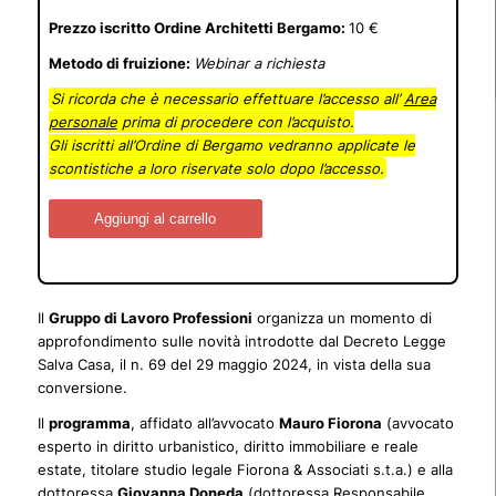
Prezzo iscritto Ordine Architetti Bergamo:
10 €
Metodo di fruizione:
Webinar a richiesta
Si ricorda che è necessario effettuare l’accesso all’
Area
personale
prima di procedere con l’acquisto.
Gli iscritti all’Ordine di Bergamo vedranno applicate le
scontistiche a loro riservate solo dopo l’accesso.
Aggiungi al carrello
Il
Gruppo di Lavoro Professioni
organizza un momento di
approfondimento sulle novità introdotte dal Decreto Legge
Salva Casa, il n. 69 del 29 maggio 2024, in vista della sua
conversione.
Il
programma
, affidato all’avvocato
Mauro Fiorona
(
avvocato
esperto in diritto urbanistico, diritto immobiliare e reale
estate, titolare studio legale Fiorona & Associati s.t.a.) e alla
dottoressa
Giovanna Doneda
(dottoressa Responsabile