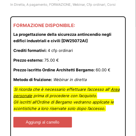
In Diretta
,
A pagamento
,
FORMAZIONE
,
Webinar
,
Cfp ordinari
,
Corsi
FORMAZIONE DISPONIBILE:
La progettazione della sicurezza antincendio negli
edifici industriali e civili [DW25072AI]
Crediti formativi:
4 cfp ordinari
Prezzo esterno:
75.00 €
Prezzo iscritto Ordine Architetti Bergamo:
60.00 €
Metodo di fruizione:
Webinar in diretta
Si ricorda che è necessario effettuare l’accesso all’
Area
personale
prima di procedere con l’acquisto.
Gli iscritti all’Ordine di Bergamo vedranno applicate le
scontistiche a loro riservate solo dopo l’accesso.
Aggiungi al carrello