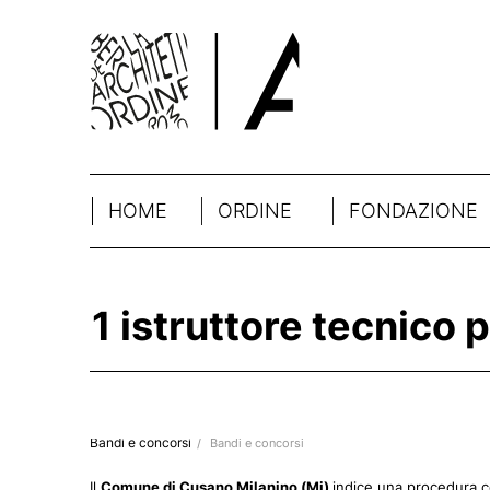
HOME
ORDINE
FONDAZIONE
1 istruttore tecnico
Bandi e concorsi
/
Bandi e concorsi
Il
Comune di Cusano Milanino (Mi)
indice una procedura co