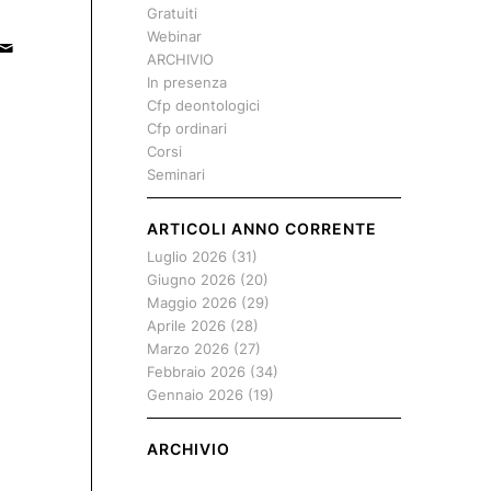
Gratuiti
Webinar
ARCHIVIO
In presenza
Cfp deontologici
Cfp ordinari
Corsi
Seminari
ARTICOLI ANNO CORRENTE
Luglio 2026
(31)
Giugno 2026
(20)
Maggio 2026
(29)
Aprile 2026
(28)
Marzo 2026
(27)
Febbraio 2026
(34)
Gennaio 2026
(19)
ARCHIVIO