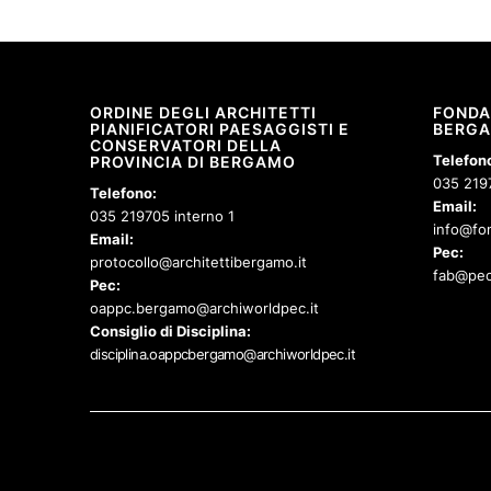
ORDINE DEGLI ARCHITETTI
FONDA
PIANIFICATORI PAESAGGISTI E
BERG
CONSERVATORI DELLA
Telefon
PROVINCIA DI BERGAMO
035 219
Telefono:
Email:
035 219705 interno 1
info@fon
Email:
Pec:
protocollo@architettibergamo.it
fab@pec
Pec:
oappc.bergamo@archiworldpec.it
Consiglio di Disciplina:
disciplina.oappcbergamo@archiworldpec.it