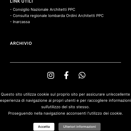
LINK UTILI
- Consiglio Nazionale Architetti PPC
- Consulta regionale lombarda Ordini Architetti PPC
- Inarcassa
ARCHIVIO
Questo sito utilizza cookie sul proprio sito per assicurare un’eccellente
esperienza di navigazione ai propri utenti e per raccogliere informazioni
© Copyright Ordine degli Architetti PPeC della Provincia di Bergamo e
sull’utilizzo del sito stesso.
Fondazione Architetti Bergamo
Proseguendo nella navigazione acconsenti l'utilizzo dei cookie.
Privacy & Cookies Policy
|
Politica di rimborso
Accetta
Ulteriori informazioni