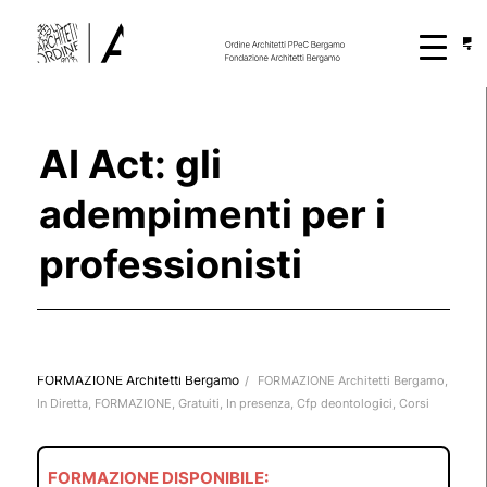
AI Act: gli
adempimenti per i
professionisti
FORMAZIONE Architetti Bergamo
/
FORMAZIONE Architetti Bergamo
,
In Diretta
,
FORMAZIONE
,
Gratuiti
,
In presenza
,
Cfp deontologici
,
Corsi
FORMAZIONE DISPONIBILE: