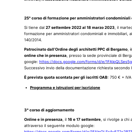
25° corso di formazione per amministratori condominiali 
Si tiene dal
27 settembre 2022 al 18 marzo 2023
, il marte
formazione per amministratori condominiali e immobiliari, a
140/2014.
Patrocinato dall’Ordine degli architetti PPC di Bergamo
, 
online che in presenza
, presso la sede provinciale di Berg
google:
https://docs.google.com/forms/d/e/1FAIpQLSe
Successivo invio della documentazione richiesta secondo le
È prevista quota scontata per gli iscritti OAB
: 750 € + IVA
Programma e istruzioni per iscrizione
3° corso di aggiornamento
Online e in presenza
, il
16 e 17 settembre
, si rivolge a chi
attraverso il seguente modulo google:
https://docs.google.com/forms/d/e/1FAIpQLScAv5Z2s2R