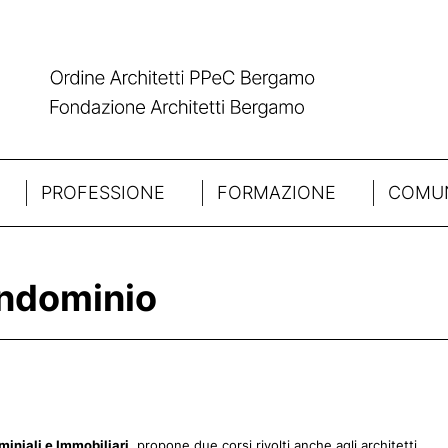
PROFESSIONE
FORMAZIONE
COMUN
ondominio
iniali e Immobiliari
, propone due corsi rivolti anche agli architetti.