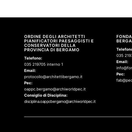
ORDINE DEGLI ARCHITETTI
FONDA
PIANIFICATORI PAESAGGISTI E
BERG
CONSERVATORI DELLA
Telefon
PROVINCIA DI BERGAMO
035 219
Telefono:
Email:
035 219705 interno 1
info@fon
Email:
Pec:
protocollo@architettibergamo.it
fab@pec
Pec:
oappc.bergamo@archiworldpec.it
Consiglio di Disciplina:
disciplina.oappcbergamo@archiworldpec.it