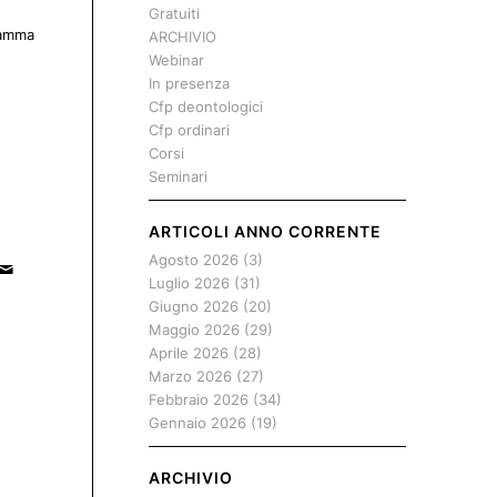
Gratuiti
gramma
ARCHIVIO
Webinar
In presenza
Cfp deontologici
Cfp ordinari
Corsi
Seminari
ARTICOLI ANNO CORRENTE
Agosto 2026
(3)
Luglio 2026
(31)
Giugno 2026
(20)
Maggio 2026
(29)
Aprile 2026
(28)
Marzo 2026
(27)
Febbraio 2026
(34)
Gennaio 2026
(19)
ARCHIVIO