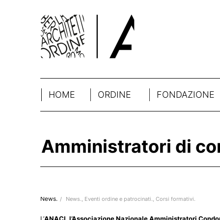
HOME
ORDINE
FONDAZIONE
Amministratori di c
News.
/
News.
,
Eventi ordine e patrocinati.
,
Corsi formativi.
L’
ANACI, l’Associazione Nazionale Amministratori Condom