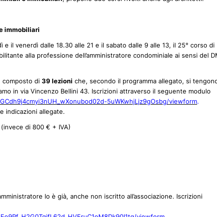
e immobiliari
dì e il venerdì dalle 18.30 alle 21 e il sabato dalle 9 alle 13, il 25° corso di
bilitante alla professione dell’amministratore condominiale ai sensi del 
è composto di
39 lezioni
che, secondo il programma allegato, si tengo
amo in via Vincenzo Bellini 43. Iscrizioni attraverso il seguente modulo
s5gGCdh9j4cmyi3nUH_wXonubod02d-5uWKwhjLjz9gOsbg/viewform
.
 indicazioni allegate.
 (invece di 800 € + IVA)
 amministratore lo è già, anche non iscritto all’associazione. Iscrizioni
Z1Eo9Pf_H2G0TqjfL62d_HVEruC1oM8Dk90I1tg/viewform