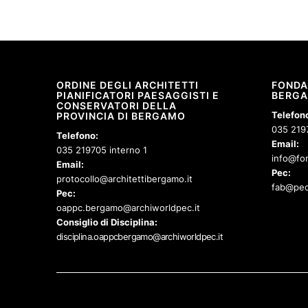
ORDINE DEGLI ARCHITETTI
FONDA
PIANIFICATORI PAESAGGISTI E
BERG
CONSERVATORI DELLA
Telefon
PROVINCIA DI BERGAMO
035 219
Telefono:
Email:
035 219705 interno 1
info@fon
Email:
Pec:
protocollo@architettibergamo.it
fab@pec
Pec:
oappc.bergamo@archiworldpec.it
Consiglio di Disciplina:
disciplina.oappcbergamo@archiworldpec.it