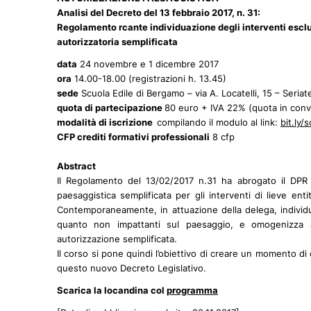
Analisi del Decreto del 13 febbraio 2017, n. 31:
Regolamento rcante individuazione degli interventi esclu
autorizzatoria semplificata
data
24 novembre e 1 dicembre 2017
ora
14.00-18.00 (registrazioni h. 13.45)
sede
Scuola Edile di Bergamo – via A. Locatelli, 15 – Seriat
quota di partecipazione
80 euro + IVA 22% (quota in con
modalità di iscrizione
compilando il modulo al link:
bit.ly/
CFP crediti formativi professionali
8 cfp
Abstract
Il Regolamento del 13/02/2017 n.31 ha abrogato il DPR 13
paesaggistica semplificata per gli interventi di lieve en
Contemporaneamente, in attuazione della delega, individua 
quanto non impattanti sul paesaggio, e omogenizza a 
autorizzazione semplificata.
Il corso si pone quindi l’obiettivo di creare un momento di
questo nuovo Decreto Legislativo.
Scarica la locandina col
programma