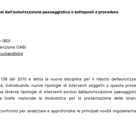
si dall’autorizzazione paesaggistica o sottoposti a procedura
e (BG)
venzione OAB)
scuolaedilebg
9 del 2010 e detta la nuova disciplina per il rilascio dell’autorizz
tità, individuando nuove tipologie di interventi soggetti a questa proc
diverse tipologie di interventi esclusi dall’autorizzazione paesaggisti
livello nazionale la modulistica per la presentazione delle istan
 confronto per analizzare e approfondire le principali novità regolament