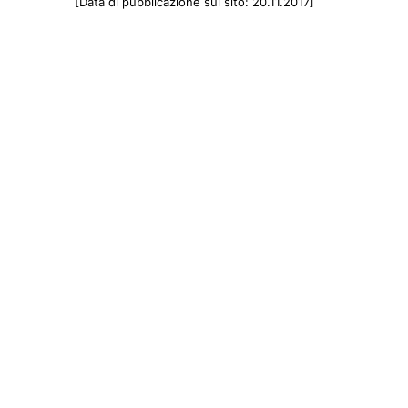
[Data di pubblicazione sul sito: 20.11.2017]