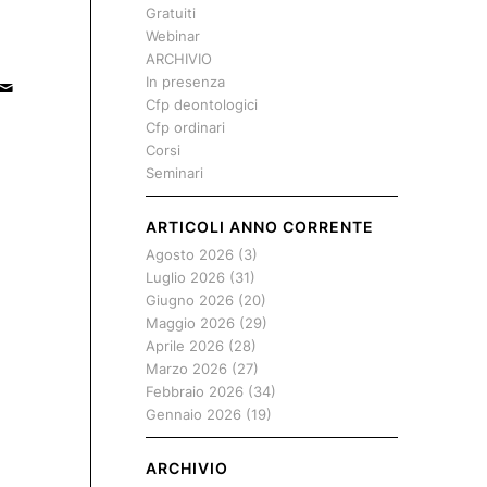
Gratuiti
Webinar
ARCHIVIO
In presenza
Cfp deontologici
Cfp ordinari
Corsi
Seminari
ARTICOLI ANNO CORRENTE
Agosto 2026
(3)
Luglio 2026
(31)
Giugno 2026
(20)
Maggio 2026
(29)
Aprile 2026
(28)
Marzo 2026
(27)
Febbraio 2026
(34)
Gennaio 2026
(19)
ARCHIVIO