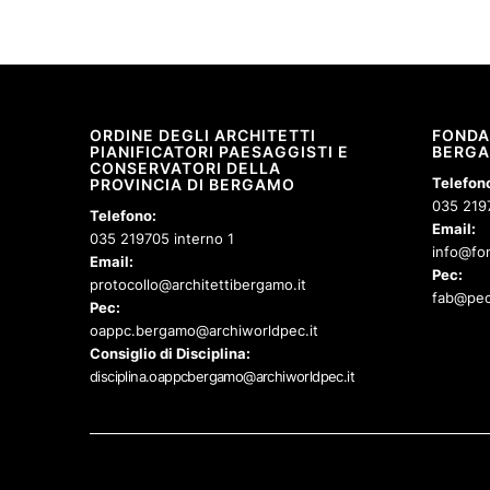
ORDINE DEGLI ARCHITETTI
FONDA
PIANIFICATORI PAESAGGISTI E
BERG
CONSERVATORI DELLA
Telefon
PROVINCIA DI BERGAMO
035 219
Telefono:
Email:
035 219705 interno 1
info@fon
Email:
Pec:
protocollo@architettibergamo.it
fab@pec
Pec:
oappc.bergamo@archiworldpec.it
Consiglio di Disciplina:
disciplina.oappcbergamo@archiworldpec.it