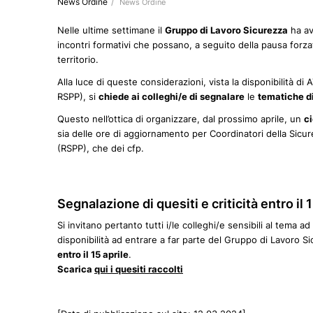
News Ordine
/
News Ordine
Nelle ultime settimane il
Gruppo di Lavoro Sicurezza
ha av
incontri formativi che possano, a seguito della pausa forzata
territorio.
Alla luce di queste considerazioni, vista la disponibilità di
RSPP), si
chiede ai colleghi/e di segnalare
le
tematiche d
Questo nell’ottica di organizzare, dal prossimo aprile, un
ci
sia delle ore di aggiornamento per Coordinatori della Sicu
(RSPP), che dei cfp.
Segnalazione di quesiti e criticità entro il 1
Si invitano pertanto tutti i/le colleghi/e sensibili al tema ad 
disponibilità ad entrare a far parte del Gruppo di Lavoro S
entro il 15 aprile
.
Scarica
qui i quesiti raccolti