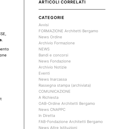
ARTICOLI CORRELATI
CATEGORIE
Avvisi
FORMAZIONE Architetti Bergamo
CSE,
News Ordine
a
.
Archivio Formazione
NEWS
mento
Bandi e concorsi
ione
News Fondazione
Archivio Notizie
Eventi
News Inarcassa
Rassegna stampa (archiviata)
COMUNICAZIONE
A Richiesta
t
OAB-Ordine Architetti Bergamo
News CNAPPC
In Diretta
FAB-Fondazione Architetti Bergamo
News Altre Istituzioni