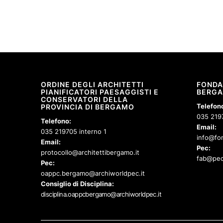
ORDINE DEGLI ARCHITETTI
FONDA
PIANIFICATORI PAESAGGISTI E
BERG
CONSERVATORI DELLA
Telefon
PROVINCIA DI BERGAMO
035 219
Telefono:
Email:
035 219705 interno 1
info@fon
Email:
Pec:
protocollo@architettibergamo.it
fab@pec
Pec:
oappc.bergamo@archiworldpec.it
Consiglio di Disciplina:
disciplina.oappcbergamo@archiworldpec.it