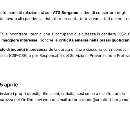
uto modo di relazionarsi con
ATS Bergamo
al fine di concertare degli
 dovuta alla pandemia, ristabilire un contatto tra i vari attori del nostro
 ATS a incontrare i tecnici che si occupano di sicurezza in cantiere (CSP, 
i maggiore interesse
, nonché le
criticità emerse nella prassi quotidian
clo di incontri in presenza
della durata di 2 ore ciascuno con riconosci
rezza (CSP-CSE) e per Responsabili del Servizio di Prevenzione e Protez
5 aprile
inviare i propri quesiti, riflessioni, criticità, così come a manifestare la
icurezza dell’Ordine, inviando una mail a: formazione@architettibergamo.i