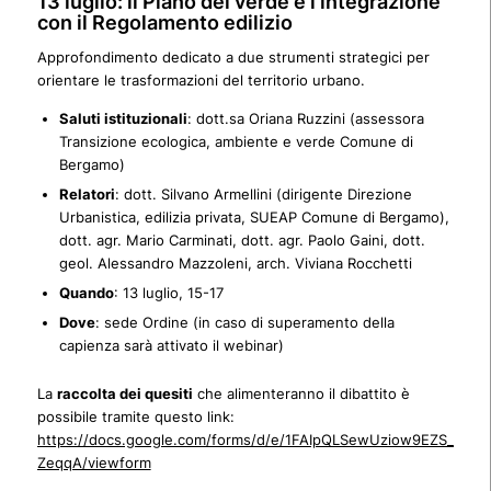
13 luglio: il Piano del verde e l’integrazione
con il Regolamento edilizio
Approfondimento dedicato a due strumenti strategici per
orientare le trasformazioni del territorio urbano.
Saluti istituzionali
: dott.sa Oriana Ruzzini (
assessora
Transizione ecologica, ambiente e verde Comune di
Bergamo)
Relatori
: dott. Silvano Armellini (
dirigente Direzione
Urbanistica, edilizia privata, SUEAP Comune di Bergamo
),
d
ott. agr. Mario Carminati, dott. agr. Paolo Gaini, dott.
geol. Alessandro Mazzoleni, arch. Viviana Rocchetti
Quando
: 13 luglio, 15-17
Dove
: sede Ordine (in caso di superamento della
capienza sarà attivato il webinar)
La
raccolta dei quesiti
che alimenteranno il dibattito è
possibile tramite questo link:
https://docs.google.com/forms/d/e/1FAIpQLSewUziow9EZS_aMZ
ZeqqA/viewform