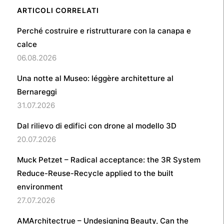
ARTICOLI CORRELATI
Perché costruire e ristrutturare con la canapa e
calce
06.08.2026
Una notte al Museo: léggère architetture al
Bernareggi
31.07.2026
Dal rilievo di edifici con drone al modello 3D
20.07.2026
Muck Petzet – Radical acceptance: the 3R System
Reduce-Reuse-Recycle applied to the built
environment
27.07.2026
AMArchitectrue – Undesigning Beauty, Can the