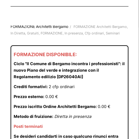
FORMAZIONE Architetti Bergamo
/
FORMAZIONE Architetti Bergamo
,
In Diretta
,
Gratuiti
,
FORMAZIONE
,
In presenza
,
Cfp ordinari
,
Seminari
FORMAZIONE DISPONIBILE:
Ciclo "Il Comune di Bergamo incontra i professionisti": il
nuovo Piano del verde e integrazione con il
Regolamento edilizio [DP26040AI]
Crediti formativi:
2 cfp ordinari
Prezzo esterno:
0.00 €
Prezzo iscritto Ordine Architetti Bergamo:
0.00 €
Metodo di fruizione:
Diretta in presenza
Posti terminati
Se desideri candidarti in caso qualcuno rinunci entra