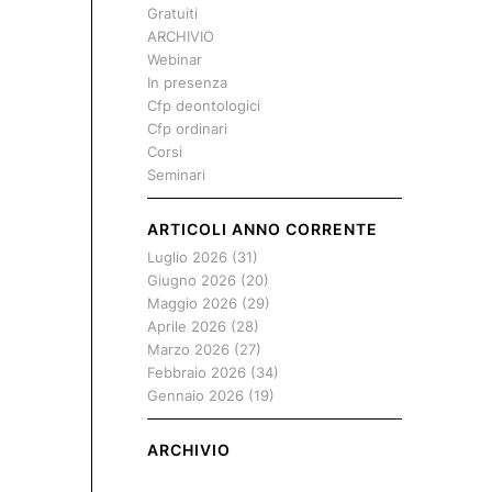
Gratuiti
ARCHIVIO
Webinar
In presenza
Cfp deontologici
Cfp ordinari
Corsi
Seminari
ARTICOLI ANNO CORRENTE
Luglio 2026
(31)
Giugno 2026
(20)
Maggio 2026
(29)
Aprile 2026
(28)
Marzo 2026
(27)
Febbraio 2026
(34)
Gennaio 2026
(19)
ARCHIVIO