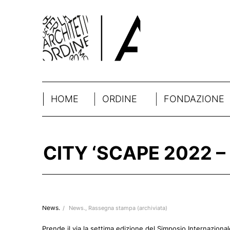
HOME
ORDINE
FONDAZIONE
CITY ‘SCAPE 2022 
News.
/
News.
,
Rassegna stampa (archiviata)
Prende il via la settima edizione del Simposio Internaziona