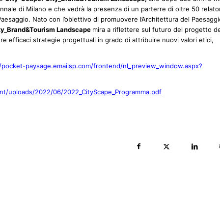
nnale di Milano e che vedrà la presenza di un parterre di oltre 50 relator
 Paesaggio. Nato con l’obiettivo di promuovere l’Architettura del Paesaggi
ty_Brand&Tourism Landscape
mira a riflettere sul futuro del progetto d
 efficaci strategie progettuali in grado di attribuire nuovi valori etici,
//pocket-paysage.emailsp.com/frontend/nl_preview_window.aspx?
tent/uploads/2022/06/2022_CityScape_Programma.pdf