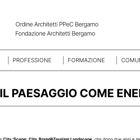
PROFESSIONE
FORMAZIONE
COMUN
– IL PAESAGGIO COME EN
le
City ‘Scape:
City_Brand&Tourism Landscape,
che dopo due anni e 