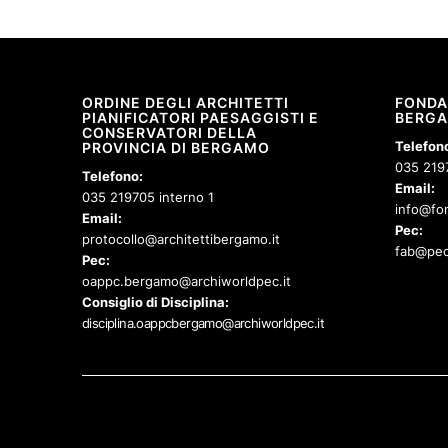
ORDINE DEGLI ARCHITETTI
FONDA
PIANIFICATORI PAESAGGISTI E
BERG
CONSERVATORI DELLA
Telefon
PROVINCIA DI BERGAMO
035 219
Telefono:
Email:
035 219705 interno 1
info@fon
Email:
Pec:
protocollo@architettibergamo.it
fab@pec
Pec:
oappc.bergamo@archiworldpec.it
Consiglio di Disciplina:
disciplina.oappcbergamo@archiworldpec.it