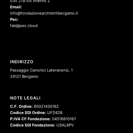
035 219705 interno 2
Email:
info@fondazionearchitettibergamo.it
Pec:
fab@pec.cloud
INDIRIZZO
Passaggio Canonici Lateranensi, 1
24121 Bergamo
NOTE LEGALI
C.F. Ordine:
80021430162
Codice SDI Ordine:
UFD42B
P.IVA CF Fondazione:
04516810167
Codice SDI Fondazione:
USAL8PV