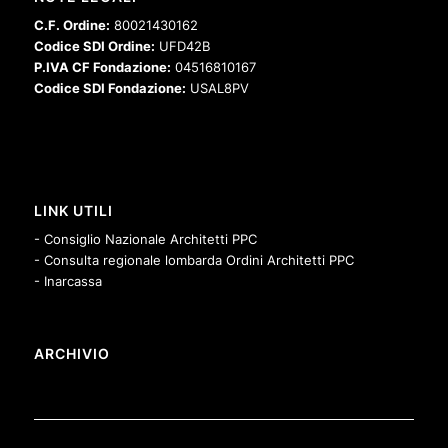
C.F. Ordine:
80021430162
Codice SDI Ordine:
UFD42B
P.IVA CF Fondazione:
04516810167
Codice SDI Fondazione:
USAL8PV
LINK UTILI
- Consiglio Nazionale Architetti PPC
- Consulta regionale lombarda Ordini Architetti PPC
- Inarcassa
ARCHIVIO