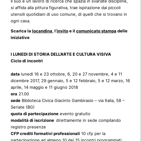
Il suo è un lavoro di ricerca che spazia in svariate discipline,
si affida alla pittura figurativa, trae ispirazione dai piccoli
utensili quotidiani di uso comune, di quelli che si trovano in
ogni casa.
Scarica la
locandina
, l’
invito
e il
comunicato stampa
delle
iniziative
I LUNEDI DI STORIA DELL’ARTE E CULTURA VISIVA
Ciclo di incontri
data
lunedì 16 e 23 ottobre, 6, 20 e 27 novembre, 4 e 11
dicembre 2017, 29 gennaio, 5 e 12 febbraio, 5 e 12 marzo, 16
aprile, 14 maggio e 11 giugno 2018
ora
21.00
sede
Biblioteca Civica Giacinto Gambirasio – via Italia, 58 –
Seriate (BG)
quota di partecipazione
evento gratuito
modalità di iscrizione
direttamente in sede compilando
registro presenze
CFP crediti formativi professionali
10 cfp per la
partecipazione ad almeno 10 dei 15 incontri programmati