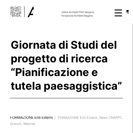
Giornata di Studi del
progetto di ricerca
“Pianificazione e
tutela paesaggistica”
FORMAZIONE Enti Esterni
/
FORMAZIONE Enti Esterni
,
News CNAPPC
,
Gratuiti
,
Webinar