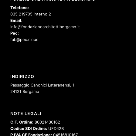
Telefono:
035 219705 interno 2
Email:
info@fondazionearchitettibergamo.it
Pec:
fab@pec.cloud
INDIRIZZO
Passaggio Canonici Lateranensi, 1
24121 Bergamo
NOTE LEGALI
C.F. Ordine:
80021430162
Codice SDI Ordine:
UFD42B
P.IVA CF Fondazione:
04516810167