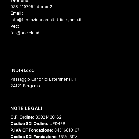
035 219705 interno 2
Email:
info@fondazionearchitettibergamo.it
Pec:
fab@pec.cloud
INDIRIZZO
Passaggio Canonici Lateranensi, 1
24121 Bergamo
NOTE LEGALI
C.F. Ordine:
80021430162
Codice SDI Ordine:
UFD42B
P.IVA CF Fondazione:
04516810167
Codice SDI Fondazione:
USAL8PV