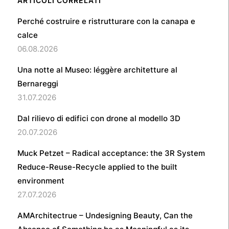
ARTICOLI CORRELATI
Perché costruire e ristrutturare con la canapa e
calce
06.08.2026
Una notte al Museo: léggère architetture al
Bernareggi
31.07.2026
Dal rilievo di edifici con drone al modello 3D
20.07.2026
Muck Petzet – Radical acceptance: the 3R System
Reduce-Reuse-Recycle applied to the built
environment
27.07.2026
AMArchitectrue – Undesigning Beauty, Can the