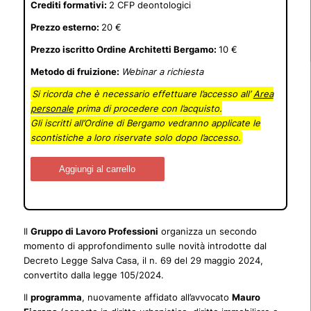
Crediti formativi:
2 CFP deontologici
Prezzo esterno:
20 €
Prezzo iscritto Ordine Architetti Bergamo:
10 €
Metodo di fruizione:
Webinar a richiesta
Si ricorda che è necessario effettuare l’accesso all’
Area
personale
prima di procedere con l’acquisto.
Gli iscritti all’Ordine di Bergamo vedranno applicate le
scontistiche a loro riservate solo dopo l’accesso.
Aggiungi al carrello
Il
Gruppo di Lavoro Professioni
organizza un secondo
momento di approfondimento sulle novità introdotte dal
Decreto Legge Salva Casa, il n. 69 del 29 maggio 2024,
convertito dalla legge 105/2024.
Il
programma
, nuovamente affidato all’avvocato
Mauro