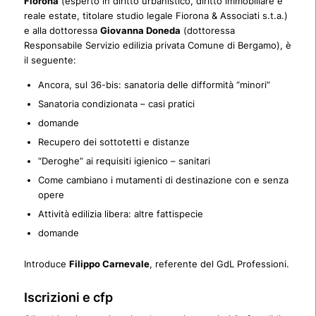
Fiorona
(
esperto in diritto urbanistico, diritto immobiliare e
reale estate, titolare studio legale Fiorona & Associati s.t.a.)
e alla dottoressa
Giovanna Doneda
(dottoressa
Responsabile Servizio edilizia privata Comune di Bergamo), è
il seguente:
Ancora, sul 36-bis: sanatoria delle difformità “minori”
Sanatoria condizionata – casi pratici
domande
Recupero dei sottotetti e distanze
“Deroghe” ai requisiti igienico – sanitari
Come cambiano i mutamenti di destinazione con e senza
opere
Attività edilizia libera: altre fattispecie
domande
Introduce
Filippo Carnevale
, referente del GdL Professioni.
Iscrizioni e cfp