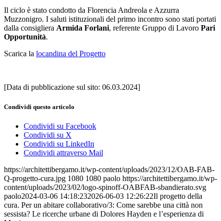
Il ciclo è stato condotto da Florencia Andreola e Azzurra
Muzzonigro. I saluti istituzionali del primo incontro sono stati portati
dalla consigliera
Armida Forlani
, referente Gruppo di Lavoro
Pari
Opportunità
.
Scarica la
locandina del Progetto
[Data di pubblicazione sul sito: 06.03.2024]
Condividi questo articolo
Condividi su Facebook
Condividi su X
Condividi su LinkedIn
Condividi attraverso Mail
https://architettibergamo.it/wp-content/uploads/2023/12/OAB-FAB-
Q-progetto-cura.jpg
1080
1080
paolo
https://architettibergamo.it/wp-
content/uploads/2023/02/logo-spinoff-OABFAB-sbandierato.svg
paolo
2024-03-06 14:18:23
2026-06-03 12:26:22
Il progetto della
cura. Per un abitare collaborativo/3: Come sarebbe una città non
sessista? Le ricerche urbane di Dolores Hayden e l’esperienza di