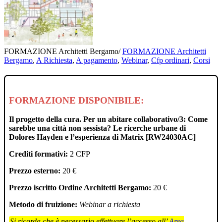
FORMAZIONE Architetti Bergamo
/
FORMAZIONE Architetti
Bergamo
,
A Richiesta
,
A pagamento
,
Webinar
,
Cfp ordinari
,
Corsi
FORMAZIONE DISPONIBILE:
Il progetto della cura. Per un abitare collaborativo/3: Come
sarebbe una città non sessista? Le ricerche urbane di
Dolores Hayden e l’esperienza di Matrix [RW24030AC]
Crediti formativi:
2 CFP
Prezzo esterno:
20 €
Prezzo iscritto Ordine Architetti Bergamo:
20 €
Metodo di fruizione:
Webinar a richiesta
Si ricorda che è necessario effettuare l’accesso all’
Area