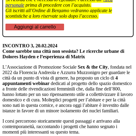
personale
prima di procedere con l’acquisto.
Gli iscritti all’Ordine di Bergamo vedranno applicate le
scontistiche a loro riservate solo dopo l’accesso.
Aggiungi al carrello
INCONTRO 3, 20.02.2024
Come sarebbe una città non sessista? Le ricerche urbane di
Dolores Hayden e l’esperienza di Matrix
L’Associazione di Promozione Sociale
Sex & the City
, fondata nel
2022 da Florencia Andreola e Azzurra Muzzonigro per guardare le
città da un punto di vista di genere, ha proposto un ciclo di
4
appuntamenti webinar
dedicati al progetto dello spazio domestico
a fronte delle rivendicazioni femminili che, dalla fine dell’800,
hanno lottato per un suo ripensamento utile a collettivizzare il lavoro
domestico e di cura. Molteplici progetti per l’abitare e per la città
sono nati in questa cornice, e ancora oggi l’abitare è investito dalle
istanze in favore di un minore isolamento dei nuclei familiari.
I corsi percorrono storicamente questi passaggi e arrivano alla
contemporaneità, raccontando i progetti che hanno segnato i
momenti più interessanti su questo tema.