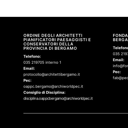
ORDINE DEGLI ARCHITETTI
FONDA
PIANIFICATORI PAESAGGISTI E
BERG
CONSERVATORI DELLA
Telefon
PROVINCIA DI BERGAMO
035 219
Telefono:
Email:
035 219705 interno 1
info@fon
Email:
Pec:
protocollo@architettibergamo.it
fab@pec
Pec:
oappc.bergamo@archiworldpec.it
Consiglio di Disciplina:
disciplina.oappcbergamo@archiworldpec.it