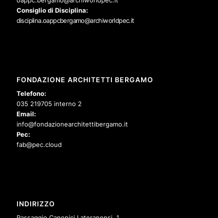
Consiglio di Disciplina:
disciplina.oappcbergamo@archiworldpec.it
FONDAZIONE ARCHITETTI BERGAMO
Telefono:
035 219705 interno 2
Email:
info@fondazionearchitettibergamo.it
Pec:
fab@pec.cloud
INDIRIZZO
Passaggio Canonici Lateranensi, 1