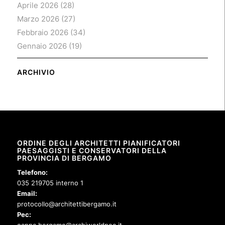
Aprile 2026
(28)
Marzo 2026
(27)
Febbraio 2026
(34)
Gennaio 2026
(19)
ARCHIVIO
ORDINE DEGLI ARCHITETTI PIANIFICATORI
PAESAGGISTI E CONSERVATORI DELLA
PROVINCIA DI BERGAMO
Telefono:
035 219705 interno 1
Email:
protocollo@architettibergamo.it
Pec:
oappc.bergamo@archiworldpec.it