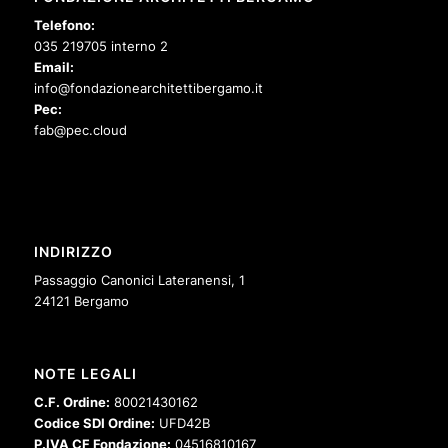
Telefono:
035 219705 interno 2
Email:
info@fondazionearchitettibergamo.it
Pec:
fab@pec.cloud
INDIRIZZO
Passaggio Canonici Lateranensi, 1
24121 Bergamo
NOTE LEGALI
C.F. Ordine:
80021430162
Codice SDI Ordine:
UFD42B
P.IVA CF Fondazione:
04516810167