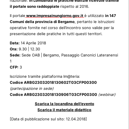
nazionale:
in Lombardia le pratiche edilizie ricevute tramite
il portale sono raddoppiate
rispetto al 2016.
Il portale
www.impresainungiorno.gov.it
è utilizzato
in 147
Comuni della provincia di Bergamo
, pertanto le istruzioni
operative fornite nel corso dell’incontro sono valide per la
presentazione delle pratiche in tutti questi territori.
Data:
14 Aprile 2018
Ora:
9.30 | 12.30
Sede:
Sede OAB | Bergamo, Passaggio Canonici Lateranensi
1
CFP:
3
Iscrizione tramite piattaforma Im@teria:
Codice ARBG23032018130602T03CFP00300
(partecipazione in sede)
Codice ARBG23032018130906T03CFP00300
(webinar)
Scarica la locandina dell’evento
Scarica il materiale didattico
[Data di pubblicazione sul sito: 12.04.2018]