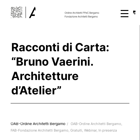
Racconti di Carta:
“Bruno Vaerini.
Architetture
d’Atelier”
OAB-Ordine Architetti Bergamo
/
OAB-Ordine Architetti Bergamo
,
FAB-Fondazione Architetti Bergamo
,
Gratuiti
,
Webinar
,
In presenza