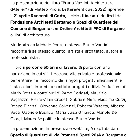
La presentazione del libro “Bruno Vaerini. Architetture
d’Atelier” (di Matteo Pirola, LetteraVentidue, 2022) riprende
il
21 aprile Racconti di Carta
, il ciclo di incontri dedicati da
Fondazione Architetti Bergamo
e
Spazi di Quartiere del
Comune di Bergamo
con
Ordine Architetti PPC di Bergamo
ai libri di architettura.
Moderato da Michele Roda, lo stesso Bruno Vaerini
racconterà se stesso quanto “artista e architetto, autore e
professionista”.
Il libro
ripercorre 50 anni di lavoro
. Si parte con una
narrazione in cui si intrecciano vita privata e professionale
per entrare nel racconto dei singoli progetti: allestimenti e
installazioni, interni domestici e progetti edilizi. Prefazione di
Mario Botta e contributi di Remo Dorigati, Maurizio
Vogliazzo, Pierre-Alain Croset, Gabriele Neri, Massimo Curzi,
Beppe Finessi, Giovanna Calvenzi, Roberta Valtorta, Alberto
Veca, Gabriele Basilico, Maria Luisa Ghianda, Manolo De
Giorgi, Marco Belpoliti e lo stesso Bruno Vaerini.
La presentazione, in presenza e webinar, è ospitata dallo
Spazio di Quartiere di via Promessi Sposi 26/A a Bergamo e