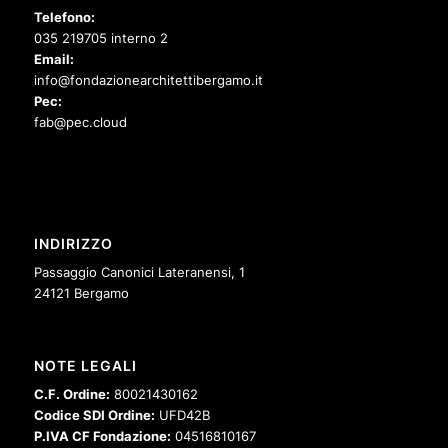
Telefono:
035 219705 interno 2
Email:
info@fondazionearchitettibergamo.it
Pec:
fab@pec.cloud
INDIRIZZO
Passaggio Canonici Lateranensi, 1
24121 Bergamo
NOTE LEGALI
C.F. Ordine:
80021430162
Codice SDI Ordine:
UFD42B
P.IVA CF Fondazione:
04516810167