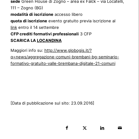
sede
Green House di Zogno – area ex Falck – via Locatelli,
111 – Zogno (BG)
modalità di iscrizione
accesso libero
quota di iscrizione
evento gratuito previa iscrizione al
link
entro il 14 settembre
CFP crediti formativi professionali
3 CFP
SCARICA LA
LOCANDINA
Maggiori info su:
http://www.globogis.it/?
q=news/aggregazione-comuni-brembani-bg-seminario-
formativo-gratuito-valle-brembana-digitale-21-comuni
[Data di pubblicazione sul sito: 23.09.2016]