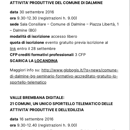
ATTIVITA’ PRODUTTIVE DEL COMUNE DI DALMINE
data
30 settembre 2016
ora
9.30-12.30 (registrazioni h. 9.00)
sede
Sala Consiliare – Comune di Dalmine – Piazza Libertà, 1
– Dalmine (BG)
modalità di iscrizione
accesso libero
quota di iscrizione
evento gratuito previa iscrizione al
link
entro il 28 settembre
CFP crediti formativi professionali
3 CFP
SCARICA LA
LOCANDINA
Maggiori info su:
http://www.globogis.it/?q=news/comune-
di-dalmine-bg-seminario-formativo-accreditato-gratuito-lo-
sportello-telematico
VALLE BREMBANA DIGITALE:
21 COMUNI, UN UNICO SPORTELLO TELEMATICO DELLE
ATTIVITA’ PRODUTTIVE E DELL’EDILIZIA
data
16 settembre 2016
ora
9.30-12.40 (registrazioni h. 9.00)