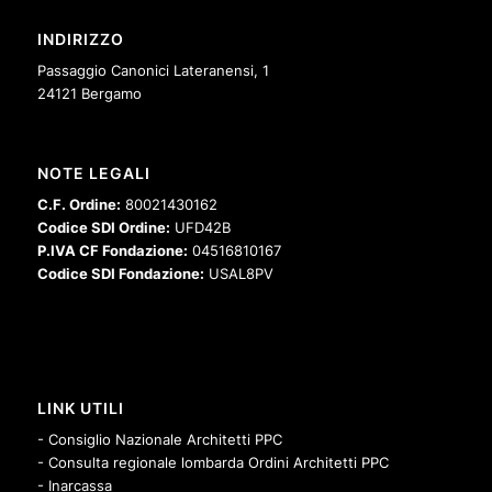
INDIRIZZO
Passaggio Canonici Lateranensi, 1
24121 Bergamo
NOTE LEGALI
C.F. Ordine:
80021430162
Codice SDI Ordine:
UFD42B
P.IVA CF Fondazione:
04516810167
Codice SDI Fondazione:
USAL8PV
LINK UTILI
- Consiglio Nazionale Architetti PPC
- Consulta regionale lombarda Ordini Architetti PPC
- Inarcassa