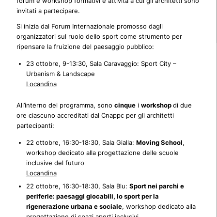
forum e workshop formativi e attività a cui gli architetti sono
invitati a partecipare.
Si inizia dal Forum Internazionale promosso dagli
organizzatori sul ruolo dello sport come strumento per
ripensare la fruizione del paesaggio pubblico:
23 ottobre, 9-13:30, Sala Caravaggio: Sport City –
Urbanism & Landscape
Locandina
All’interno del programma, sono
cinque
i
workshop
di due
ore ciascuno accreditati dal Cnappc per gli architetti
partecipanti:
22 ottobre, 16:30-18:30, Sala Gialla:
Moving School
,
workshop dedicato alla progettazione delle scuole
inclusive del futuro
Locandina
22 ottobre, 16:30-18:30, Sala Blu:
Sport nei parchi e
periferie: paesaggi giocabili, lo sport per la
rigenerazione urbana e sociale
, workshop dedicato alla
progettazione di spazi aperti inclusivi