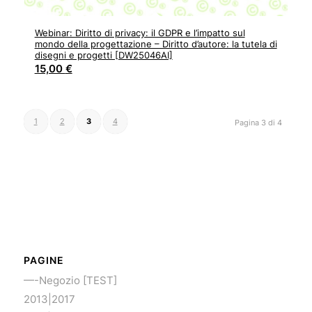
Webinar: Diritto di privacy: il GDPR e l’impatto sul
mondo della progettazione – Diritto d’autore: la tutela di
disegni e progetti [DW25046AI]
15,00
€
1
2
3
4
Pagina 3 di 4
PAGINE
—-Negozio [TEST]
2013|2017