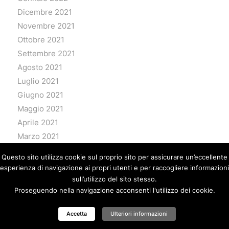
Dicembre 2021
Novembre 2021
Ottobre 2021
Settembre 2021
Agosto 2021
Luglio 2021
Giugno 2021
Maggio 2021
Aprile 2021
Marzo 2021
Febbraio 2021
Questo sito utilizza cookie sul proprio sito per assicurare un’eccellente
Gennaio 2021
esperienza di navigazione ai propri utenti e per raccogliere informazioni
Dicembre 2020
sull’utilizzo del sito stesso.
Proseguendo nella navigazione acconsenti l'utilizzo dei cookie.
Novembre 2020
Ottobre 2020
Accetta
Ulteriori informazioni
Settembre 2020